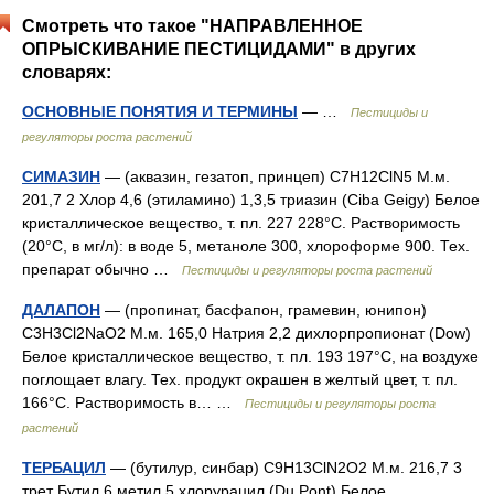
Смотреть что такое "НАПРАВЛЕННОЕ
ОПРЫСКИВАНИЕ ПЕСТИЦИДАМИ" в других
словарях:
ОСНОВНЫЕ ПОНЯТИЯ И ТЕРМИНЫ
— …
Пестициды и
регуляторы роста растений
СИМАЗИН
— (аквазин, гезатоп, принцеп) C7H12ClN5 М.м.
201,7 2 Хлор 4,6 (этиламино) 1,3,5 триазин (Ciba Geigy) Белое
кристаллическое вещество, т. пл. 227 228°С. Растворимость
(20°С, в мг/л): в воде 5, метаноле 300, хлороформе 900. Тех.
препарат обычно …
Пестициды и регуляторы роста растений
ДАЛАПОН
— (пропинат, басфапон, грамевин, юнипон)
С3Н3Сl2NaО2 М.м. 165,0 Натрия 2,2 дихлорпропионат (Dow)
Белое кристаллическое вещество, т. пл. 193 197°С, на воздухе
поглощает влагу. Тех. продукт окрашен в желтый цвет, т. пл.
166°С. Растворимость в… …
Пестициды и регуляторы роста
растений
ТЕРБАЦИЛ
— (бутилур, синбар) С9H13ClN2O2 М.м. 216,7 3
трет Бутил 6 метил 5 хлорурацил (Du Pont) Белое